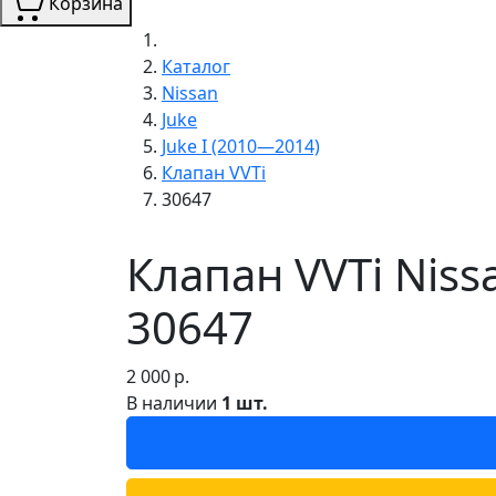
Корзина
Каталог
Nissan
Juke
Juke I (2010—2014)
Клапан VVTi
30647
Клапан VVTi Niss
30647
2 000
р.
В наличии
1 шт.