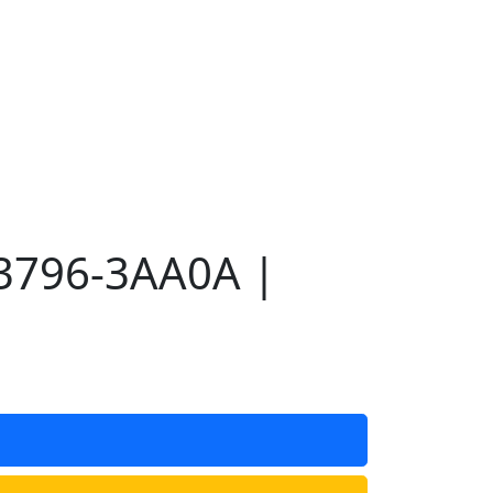
23796-3AA0A |